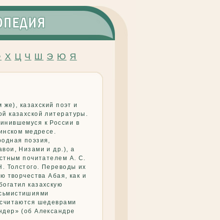
Ф
Х
Ц
Ч
Ш
Э
Ю
Я
 же), казахский поэт и
ой казахской литературы.
инившемуся к России в
тинском медресе.
родная поэзия,
вои, Низами и др.), а
астным почитателем А. С.
Н. Толстого. Переводы их
ю творчества Абая, как и
богатил казахскую
осьмистишиями
 считаются шедеврами
ндер» (об Александре