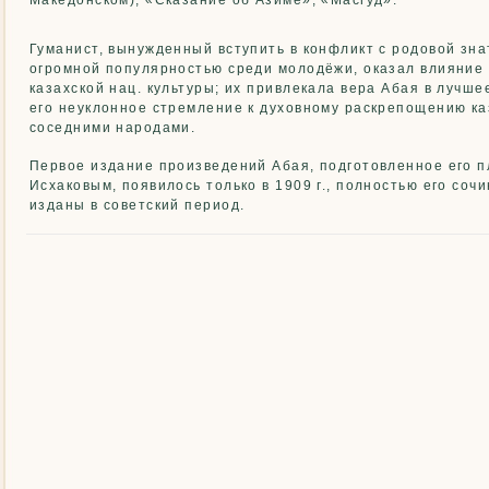
Македонском), «Сказание об Азиме», «Масгуд».
Гуманист, вынужденный вступить в конфликт с родовой зна
огромной популярностью среди молодёжи, оказал влияние
казахской нац. культуры; их привлекала вера Абая в лучше
его неуклонное стремление к духовному раскрепощению каз
соседними народами.
Первое издание произведений Абая, подготовленное его п
Исхаковым, появилось только в 1909 г., полностью его соч
изданы в советский период.