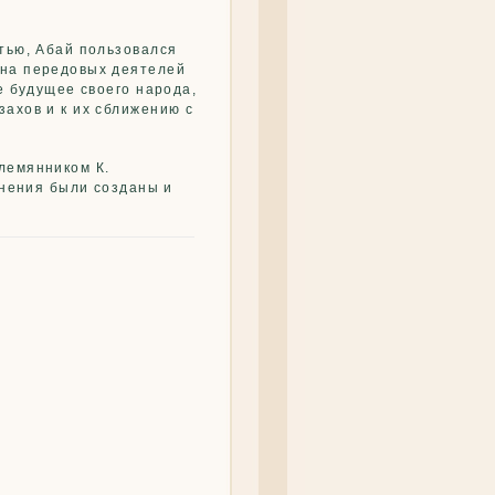
тью, Абай пользовался
 на передовых деятелей
е будущее своего народа,
ахов и к их сближению с
лемянником К.
инения были созданы и