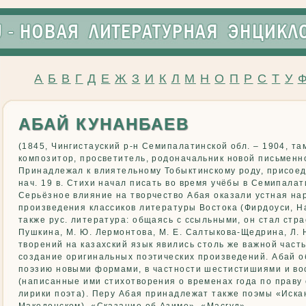
А
Б
В
Г
Д
Е
Ж
З
И
К
Л
М
Н
О
П
Р
С
Т
У
АБАЙ КУНАНБАЕВ
(1845, Чингистауский р-н Семипалатинской обл. – 1904, там
композитор, просветитель, родоначальник новой письменн
Принадлежал к влиятельному Тобыктинскому роду, присоед
нач. 19 в. Стихи начал писать во время учёбы в Семипала
Серьёзное влияние на творчество Абая оказали устная на
произведения классиков литературы Востока (Фирдоуси, На
также рус. литература: общаясь с ссыльными, он стал стр
Пушкина, М. Ю. Лермонтова, М. Е. Салтыкова-Щедрина, Л. 
творений на казахский язык явились столь же важной часть
создание оригинальных поэтических произведений. Абай о
поэзию новыми формами, в частности шестистишиями и в
(написанные ими стихотворения о временах года по праву
лирики поэта). Перу Абая принадлежат также поэмы «Иска