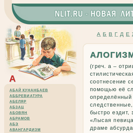
А
Б
В
Г
Д
Е
АЛОГИЗ
(греч. a – отр
стилистическа
А
соотнесение с
помощью её с
АБАЙ КУНАНБАЕВ
АББРЕВИАТУРА
определённый 
АБЕЛЯР
следственные,
АБЗАЦ
быстро ездит,
АБОВЯН
АБРАМОВ
«Лысая певица
АБЭ
драме абсурда
АВАНГАРДИЗМ