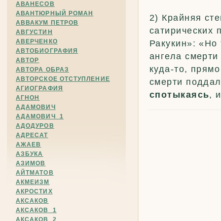
АВАНЕСОВ
АВАНТЮРНЫЙ РОМАН
2) Крайняя ст
АВВАКУМ ПЕТРОВ
сатирических 
АВГУСТИН
АВЕРЧЕНКО
Ракукин»: «Но
АВТОБИОГРАФИЯ
ангела смерти 
АВТОР
куда-то, прямо
АВТОРА ОБРАЗ
АВТОРСКОЕ ОТСТУПЛЕНИЕ
смерти поддал
АГИОГРАФИЯ
спотыкаясь
, 
АГНОН
АДАМОВИЧ
АДАМОВИЧ_1
АДОДУРОВ
АДРЕСАТ
АЖАЕВ
АЗБУКА
АЗИМОВ
АЙТМАТОВ
АКМЕИЗМ
АКРОСТИХ
АКСАКОВ
АКСАКОВ_1
АКСАКОВ_2