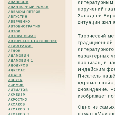
литературным 
АВАНЕСОВ
АВАНТЮРНЫЙ РОМАН
поручений гва
АВВАКУМ ПЕТРОВ
Западной Евро
АВГУСТИН
АВЕРЧЕНКО
ситуации жил 
АВТОБИОГРАФИЯ
АВТОР
Творческий ме
АВТОРА ОБРАЗ
АВТОРСКОЕ ОТСТУПЛЕНИЕ
традиционной 
АГИОГРАФИЯ
литературного
АГНОН
характерных ч
АДАМОВИЧ
АДАМОВИЧ_1
пронизан, в ча
АДОДУРОВ
Индейским фол
АДРЕСАТ
АЖАЕВ
Писатель наш
АЗБУКА
«дремлющей», 
АЗИМОВ
сновидение. Р
АЙТМАТОВ
АКМЕИЗМ
изображает по
АКРОСТИХ
АКСАКОВ
Одно из самых
АКСАКОВ_1
роман «Маисов
АКСАКОВ_2