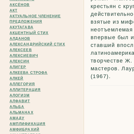
АКСЁНОВ
крестьян с кр
АКТ
действительно
АКТУАЛЬНОЕ ЧЛЕНЕНИЕ
взятые из миф
ПРЕДЛОЖЕНИЯ
АКУТАГАВА
неотъемлемая 
АКЦЕНТНЫЙ СТИХ
впервые был и
АЛДАНОВ
АЛЕКСАНДРИЙСКИЙ СТИХ
ставший впосл
АЛЕКСЕЕВ
латиноамерика
АЛЕКСИЕВИЧ
творчестве Ж. 
АЛЕКСИН
АЛИГЕР
мастеров. Лау
АЛКЕЕВА СТРОФА
(1967).
АЛКЕЙ
АЛЛЕГОРИЯ
АЛЛИТЕРАЦИЯ
АЛОГИЗМ
АЛФАВИТ
АЛЬБА
АЛЬМАНАХ
АМАДУ
АМПЛИФИКАЦИЯ
АМФИБРАХИЙ