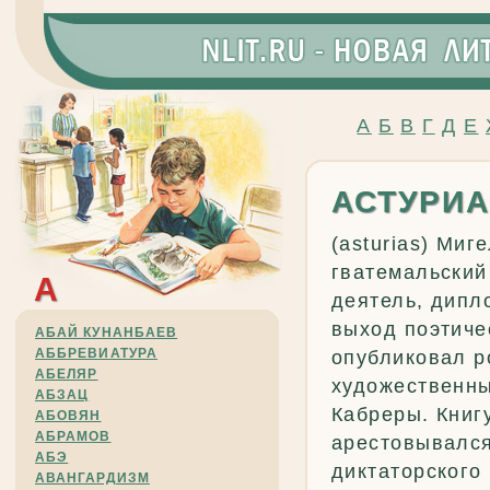
А
Б
В
Г
Д
Е
АСТУРИ
(asturias) Миг
гватемальский
А
деятель, дипл
выход поэтичес
АБАЙ КУНАНБАЕВ
АББРЕВИАТУРА
опубликовал р
АБЕЛЯР
художественны
АБЗАЦ
Кабреры. Книг
АБОВЯН
АБРАМОВ
арестовывался
АБЭ
диктаторского
АВАНГАРДИЗМ